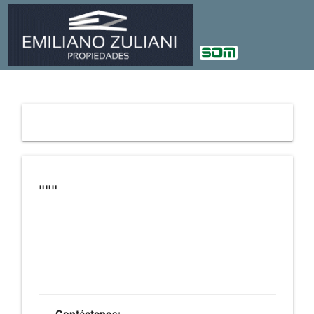
"""
Contáctenos: