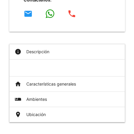
email
phone
info
Descripción
home
Características generales
airline_seat_individual_suite
Ambientes
place
Ubicación